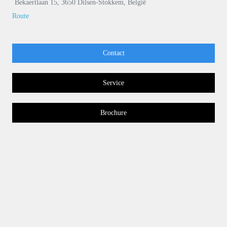
Bekaertlaan 15, 3650 Dilsen-Stokkem, België
Route
Contact
Service
Brochure