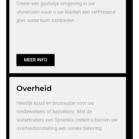
Creëer een gastvrije omgeving in uw
showroom waar u uw klanten een verfrissend
glas water kunt aanbieden.
MEER INFO
Overheid
Heerlijk koud en bruiswater voor uw
medewerkers of bezoekers. Met de
waterkoelers van Sprankle creëert u binnen uw
overheidsinstelling een unieke beleving.