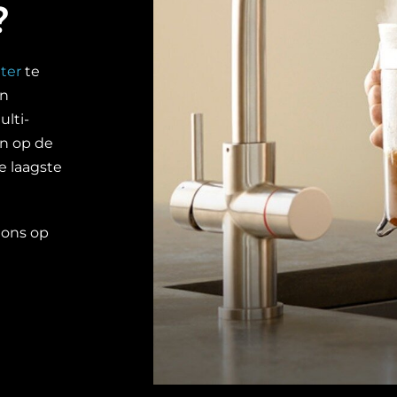
?
ter
te
an
ulti-
n op de
e laagste
j ons op