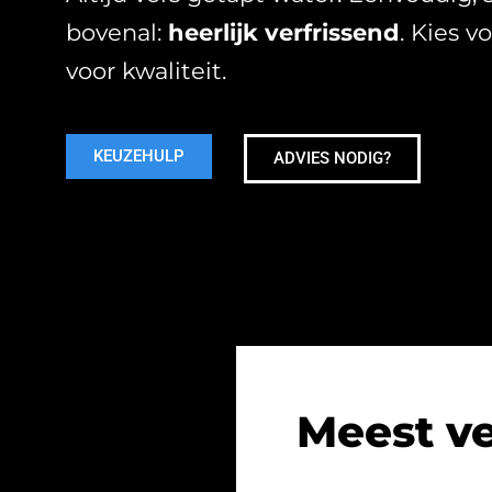
bovenal:
heerlijk verfrissend
. Kies v
voor kwaliteit.
KEUZEHULP
ADVIES NODIG?
Meest v