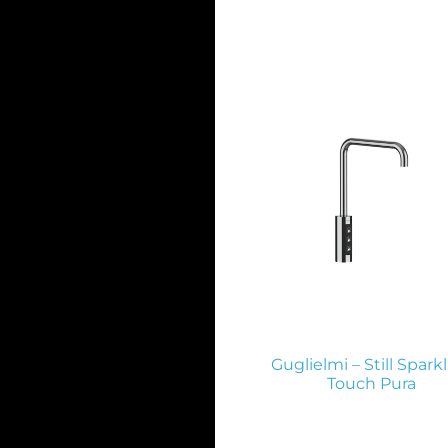
Guglielmi – Still Spark
Touch Pura