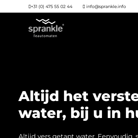
+31 (0) 475 55 02 44
info@sprankle.info
Altijd het verst
water, bij u in h
Altijd vers getapt water. Eenvoudig, 