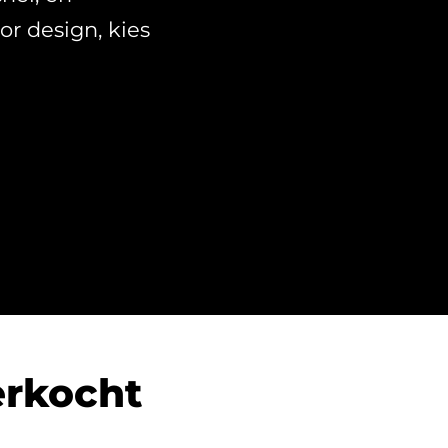
oor design, kies
erkocht